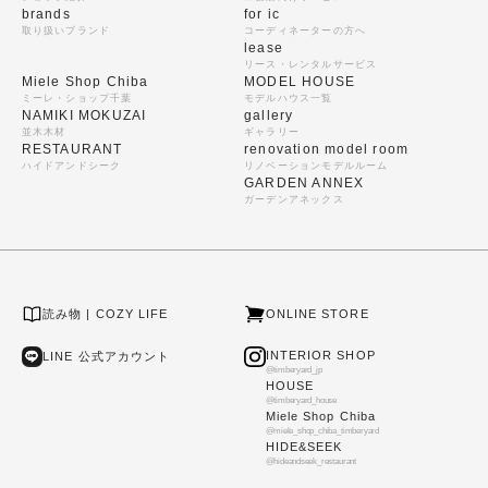
brands
for ic
取り扱いブランド
コーディネーターの方へ
lease
リース・レンタルサービス
Miele Shop Chiba
MODEL HOUSE
ミーレ・ショップ千葉
モデルハウス一覧
NAMIKI MOKUZAI
gallery
並木木材
ギャラリー
RESTAURANT
renovation model room
ハイドアンドシーク
リノベーションモデルルーム
GARDEN ANNEX
ガーデンアネックス
読み物 | COZY LIFE
ONLINE STORE
INTERIOR SHOP
LINE 公式アカウント
@timberyard_jp
HOUSE
@timberyard_house
Miele Shop Chiba
@miele_shop_chiba_timberyard
HIDE&SEEK
@hideandseek_restaurant