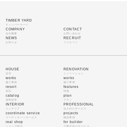
TIMBER YARD
ティンバーヤード
COMPANY
CONTACT
会社概要
お問い合わせ
NEWS
RECRUIT
お知らせ
リクルート
HOUSE
RENOVATION
住宅
リノベーション
works
works
施工事例
施工事例
resort
features
別荘
特徴
catalog
plan
資料請求
プラン
INTERIOR
PROFESSIONAL
インテリア
法人向けサービス
coordinate service
projects
コーディネートサービス
納品事例
real shop
for builder
ショップ紹介
工務店向けサービス