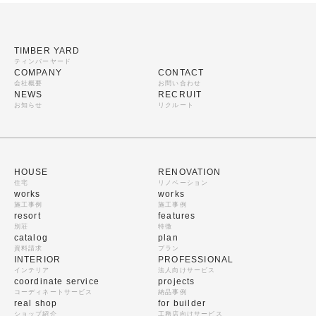
TIMBER YARD
ティンバーヤード
COMPANY
CONTACT
会社概要
お問い合わせ
NEWS
RECRUIT
お知らせ
リクルート
HOUSE
RENOVATION
住宅
リノベーション
works
works
施工事例
施工事例
resort
features
別荘
特徴
catalog
plan
資料請求
プラン
INTERIOR
PROFESSIONAL
インテリア
法人向けサービス
coordinate service
projects
コーディネートサービス
納品事例
real shop
for builder
ショップ紹介
工務店向けサービス