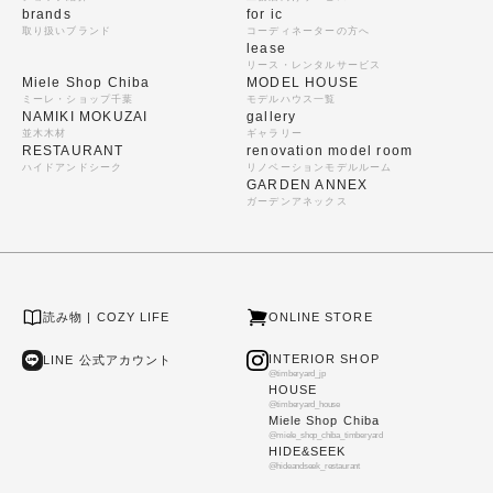
brands
for ic
取り扱いブランド
コーディネーターの方へ
lease
リース・レンタルサービス
Miele Shop Chiba
MODEL HOUSE
ミーレ・ショップ千葉
モデルハウス一覧
NAMIKI MOKUZAI
gallery
並木木材
ギャラリー
RESTAURANT
renovation model room
ハイドアンドシーク
リノベーションモデルルーム
GARDEN ANNEX
ガーデンアネックス
読み物 | COZY LIFE
ONLINE STORE
INTERIOR SHOP
LINE 公式アカウント
@timberyard_jp
HOUSE
@timberyard_house
Miele Shop Chiba
@miele_shop_chiba_timberyard
HIDE&SEEK
@hideandseek_restaurant