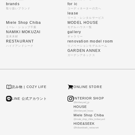
brands
for ic
取り扱いブランド
コーディネーターの方へ
lease
リース・レンタルサービス
Miele Shop Chiba
MODEL HOUSE
ミーレ・ショップ千葉
モデルハウス一覧
NAMIKI MOKUZAI
gallery
並木木材
ギャラリー
RESTAURANT
renovation model room
ハイドアンドシーク
リノベーションモデルルーム
GARDEN ANNEX
ガーデンアネックス
読み物 | COZY LIFE
ONLINE STORE
INTERIOR SHOP
LINE 公式アカウント
@timberyard_jp
HOUSE
@timberyard_house
Miele Shop Chiba
@miele_shop_chiba_timberyard
HIDE&SEEK
@hideandseek_restaurant