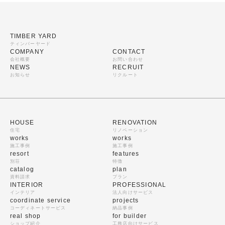
TIMBER YARD
ティンバーヤード
COMPANY
CONTACT
会社概要
お問い合わせ
NEWS
RECRUIT
お知らせ
リクルート
HOUSE
RENOVATION
住宅
リノベーション
works
works
施工事例
施工事例
resort
features
別荘
特徴
catalog
plan
資料請求
プラン
INTERIOR
PROFESSIONAL
インテリア
法人向けサービス
coordinate service
projects
コーディネートサービス
納品事例
real shop
for builder
ショップ紹介
工務店向けサービス