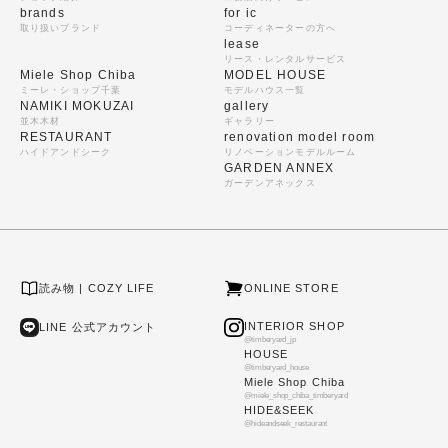
brands
for ic
取り扱いブランド
コーディネーターの方へ
lease
リース・レンタルサービス
Miele Shop Chiba
MODEL HOUSE
ミーレ・ショップ千葉
モデルハウス一覧
NAMIKI MOKUZAI
gallery
並木木材
ギャラリー
RESTAURANT
renovation model room
ハイドアンドシーク
リノベーションモデルルーム
GARDEN ANNEX
ガーデンアネックス
読み物 | COZY LIFE
ONLINE STORE
INTERIOR SHOP
LINE 公式アカウント
@timberyard_jp
HOUSE
@timberyard_house
Miele Shop Chiba
@miele_shop_chiba_timberyard
HIDE&SEEK
@hideandseek_restaurant