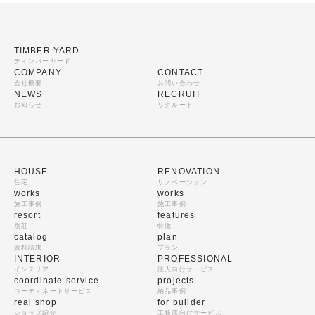
TIMBER YARD
ティンバーヤード
COMPANY
CONTACT
会社概要
お問い合わせ
NEWS
RECRUIT
お知らせ
リクルート
HOUSE
RENOVATION
住宅
リノベーション
works
works
施工事例
施工事例
resort
features
別荘
特徴
catalog
plan
資料請求
プラン
INTERIOR
PROFESSIONAL
インテリア
法人向けサービス
coordinate service
projects
コーディネートサービス
納品事例
real shop
for builder
ショップ紹介
工務店向けサービス