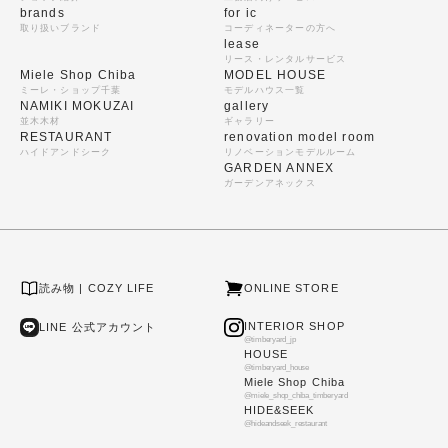
brands
for ic
取り扱いブランド
コーディネーターの方へ
lease
リース・レンタルサービス
Miele Shop Chiba
MODEL HOUSE
ミーレ・ショップ千葉
モデルハウス一覧
NAMIKI MOKUZAI
gallery
並木木材
ギャラリー
RESTAURANT
renovation model room
ハイドアンドシーク
リノベーションモデルルーム
GARDEN ANNEX
ガーデンアネックス
読み物 | COZY LIFE
ONLINE STORE
INTERIOR SHOP
LINE 公式アカウント
@timberyard_jp
HOUSE
@timberyard_house
Miele Shop Chiba
@miele_shop_chiba_timberyard
HIDE&SEEK
@hideandseek_restaurant