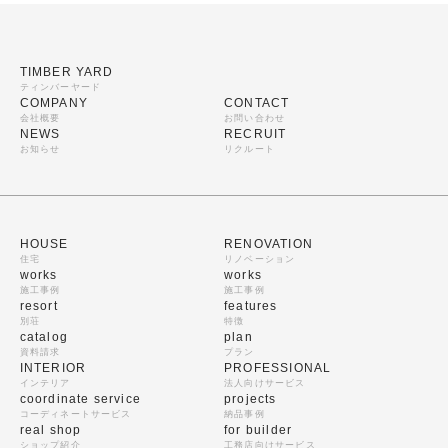
TIMBER YARD
ティンバーヤード
COMPANY
CONTACT
会社概要
お問い合わせ
NEWS
RECRUIT
お知らせ
リクルート
HOUSE
RENOVATION
住宅
リノベーション
works
works
施工事例
施工事例
resort
features
別荘
特徴
catalog
plan
資料請求
プラン
INTERIOR
PROFESSIONAL
インテリア
法人向けサービス
coordinate service
projects
コーディネートサービス
納品事例
real shop
for builder
ショップ紹介
工務店向けサービス