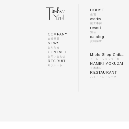
HOUSE
住宅
works
施工事例
resort
別荘
COMPANY
catalog
会社概要
資料請求
NEWS
お知らせ
CONTACT
Miele Shop Chiba
お問い合わせ
ミーレ・ショップ千葉
RECRUIT
NAMIKI MOKUZAI
リクルート
並木木材
RESTAURANT
ハイドアンドシーク