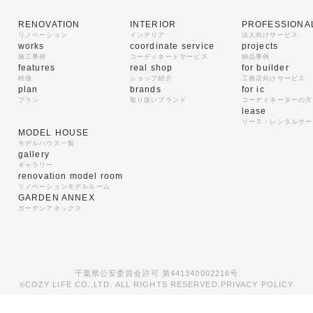
RENOVATION
INTERIOR
PROFESSIONA
リノベーション
インテリア
法人向けサービス
works
coordinate service
projects
施工事例
コーディネートサービス
納品事例
features
real shop
for builder
特徴
ショップ紹介
工務店向けサービス
plan
brands
for ic
プラン
取り扱いブランド
コーディネーターの方
lease
リース・レンタルサー
MODEL HOUSE
モデルハウス一覧
gallery
ギャラリー
renovation model room
リノベーションモデルルーム
GARDEN ANNEX
ガーデンアネックス
千葉県公安委員会許可 第441340002216号
COZY LIFE CO.,LTD. ALL RIGHTS RESERVED.
PRIVACY POLICY
©