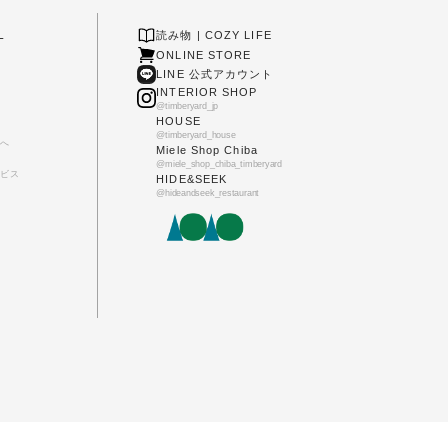
L
読み物 | COZY LIFE
ONLINE STORE
LINE 公式アカウント
INTERIOR SHOP
@timberyard_jp
HOUSE
@timberyard_house
へ
Miele Shop Chiba
@miele_shop_chiba_timberyard
ビス
HIDE&SEEK
@hideandseek_restaurant