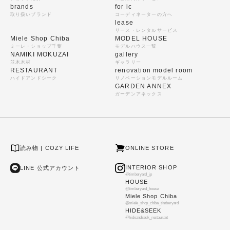
brands
for ic
取り扱いブランド
コーディネーターの方へ
lease
リース・レンタルサービス
Miele Shop Chiba
MODEL HOUSE
ミーレ・ショップ千葉
モデルハウス一覧
NAMIKI MOKUZAI
gallery
並木木材
ギャラリー
RESTAURANT
renovation model room
ハイドアンドシーク
リノベーションモデルルーム
GARDEN ANNEX
ガーデンアネックス
読み物 | COZY LIFE
ONLINE STORE
INTERIOR SHOP
LINE 公式アカウント
@timberyard_jp
HOUSE
@timberyard_house
Miele Shop Chiba
@miele_shop_chiba_timberyard
HIDE&SEEK
@hideandseek_restaurant