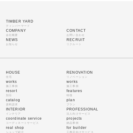
TIMBER YARD
ティンバーヤード
COMPANY
CONTACT
会社概要
お問い合わせ
NEWS
RECRUIT
お知らせ
リクルート
HOUSE
RENOVATION
住宅
リノベーション
works
works
施工事例
施工事例
resort
features
別荘
特徴
catalog
plan
資料請求
プラン
INTERIOR
PROFESSIONAL
インテリア
法人向けサービス
coordinate service
projects
コーディネートサービス
納品事例
real shop
for builder
ショップ紹介
工務店向けサービス