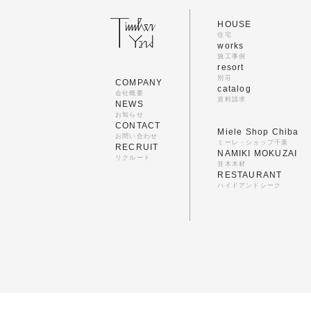
HOUSE
住宅
works
施工事例
resort
別荘
COMPANY
catalog
会社概要
資料請求
NEWS
お知らせ
CONTACT
Miele Shop Chiba
お問い合わせ
ミーレ・ショップ千葉
RECRUIT
NAMIKI MOKUZAI
リクルート
並木木材
RESTAURANT
ハイドアンドシーク