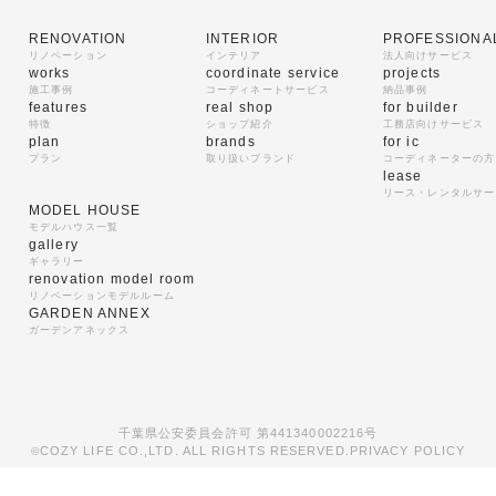
RENOVATION
INTERIOR
PROFESSIONA
リノベーション
インテリア
法人向けサービス
works
coordinate service
projects
施工事例
コーディネートサービス
納品事例
features
real shop
for builder
特徴
ショップ紹介
工務店向けサービス
plan
brands
for ic
プラン
取り扱いブランド
コーディネーターの方
lease
リース・レンタルサー
MODEL HOUSE
モデルハウス一覧
gallery
ギャラリー
renovation model room
リノベーションモデルルーム
GARDEN ANNEX
ガーデンアネックス
千葉県公安委員会許可 第441340002216号
COZY LIFE CO.,LTD. ALL RIGHTS RESERVED.
PRIVACY POLICY
©