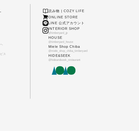
L
読み物 | COZY LIFE
ONLINE STORE
LINE 公式アカウント
INTERIOR SHOP
@timberyard_jp
HOUSE
@timberyard_house
へ
Miele Shop Chiba
@miele_shop_chiba_timberyard
ビス
HIDE&SEEK
@hideandseek_restaurant