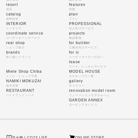
resort
features
別荘
特徴
catalog
plan
資料請求
プラン
INTERIOR
PROFESSIONAL
インテリア
法人向けサービス
coordinate service
projects
コーディネートサービス
納品事例
real shop
for builder
ショップ紹介
工務店向けサービス
brands
for ic
取り扱いブランド
コーディネーターの方へ
lease
リース・レンタルサービス
Miele Shop Chiba
MODEL HOUSE
ミーレ・ショップ千葉
モデルハウス一覧
NAMIKI MOKUZAI
gallery
並木木材
ギャラリー
RESTAURANT
renovation model room
ハイドアンドシーク
リノベーションモデルルーム
GARDEN ANNEX
ガーデンアネックス
読み物 | COZY LIFE
ONLINE STORE