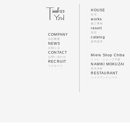
HOUSE
住宅
works
施工事例
resort
別荘
COMPANY
catalog
会社概要
資料請求
NEWS
お知らせ
CONTACT
Miele Shop Chiba
お問い合わせ
ミーレ・ショップ千葉
RECRUIT
NAMIKI MOKUZAI
リクルート
並木木材
RESTAURANT
ハイドアンドシーク