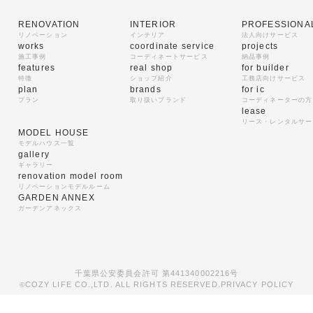
RENOVATION
INTERIOR
PROFESSIONA
リノベーション
インテリア
法人向けサービス
works
coordinate service
projects
施工事例
コーディネートサービス
納品事例
features
real shop
for builder
特徴
ショップ紹介
工務店向けサービス
plan
brands
for ic
プラン
取り扱いブランド
コーディネーターの方
lease
リース・レンタルサー
MODEL HOUSE
モデルハウス一覧
gallery
ギャラリー
renovation model room
リノベーションモデルルーム
GARDEN ANNEX
ガーデンアネックス
千葉県公安委員会許可 第441340002216号
COZY LIFE CO.,LTD. ALL RIGHTS RESERVED.
PRIVACY POLICY
©