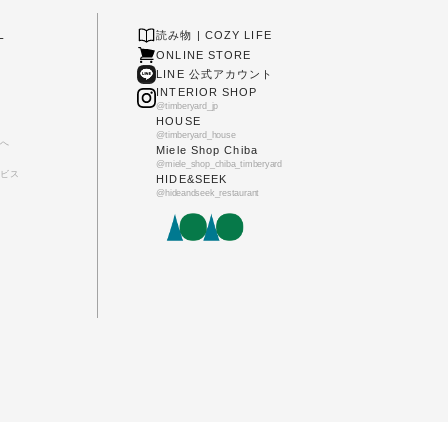
L
読み物 | COZY LIFE
ONLINE STORE
LINE 公式アカウント
INTERIOR SHOP
@timberyard_jp
HOUSE
@timberyard_house
へ
Miele Shop Chiba
@miele_shop_chiba_timberyard
ビス
HIDE&SEEK
@hideandseek_restaurant