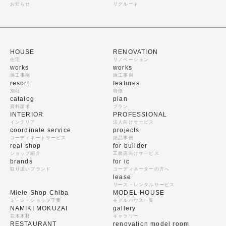
お知らせ
リクルート
HOUSE
RENOVATION
住宅
リノベーション
works
works
施工事例
施工事例
resort
features
別荘
特徴
catalog
plan
資料請求
プラン
INTERIOR
PROFESSIONAL
インテリア
法人向けサービス
coordinate service
projects
コーディネートサービス
納品事例
real shop
for builder
ショップ紹介
工務店向けサービス
brands
for ic
取り扱いブランド
コーディネーターの方へ
lease
リース・レンタルサービス
Miele Shop Chiba
MODEL HOUSE
ミーレ・ショップ千葉
モデルハウス一覧
NAMIKI MOKUZAI
gallery
並木木材
ギャラリー
RESTAURANT
renovation model room