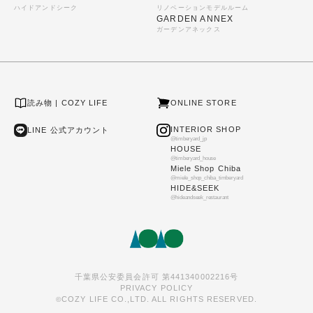
ハイドアンドシーク
リノベーションモデルルーム
GARDEN ANNEX
ガーデンアネックス
読み物 | COZY LIFE
ONLINE STORE
INTERIOR SHOP
LINE 公式アカウント
@timberyard_jp
HOUSE
@timberyard_house
Miele Shop Chiba
@miele_shop_chiba_timberyard
HIDE&SEEK
@hideandseek_restaurant
千葉県公安委員会許可 第441340002216号
PRIVACY POLICY
COZY LIFE CO.,LTD. ALL RIGHTS RESERVED.
©