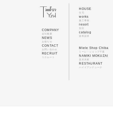
HOUSE
住宅
works
施工事例
resort
別荘
COMPANY
catalog
会社概要
資料請求
NEWS
お知らせ
CONTACT
Miele Shop Chiba
お問い合わせ
ミーレ・ショップ千葉
RECRUIT
NAMIKI MOKUZAI
リクルート
並木木材
RESTAURANT
ハイドアンドシーク