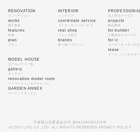
RENOVATION
INTERIOR
PROFESSIONA
リノベーション
インテリア
法人向けサービス
works
coordinate service
projects
施工事例
コーディネートサービス
納品事例
features
real shop
for builder
特徴
ショップ紹介
工務店向けサービス
plan
brands
for ic
プラン
取り扱いブランド
コーディネーターの方
lease
リース・レンタルサー
MODEL HOUSE
モデルハウス一覧
gallery
ギャラリー
renovation model room
リノベーションモデルルーム
GARDEN ANNEX
ガーデンアネックス
千葉県公安委員会許可 第441340002216号
COZY LIFE CO.,LTD. ALL RIGHTS RESERVED.
PRIVACY POLICY
©