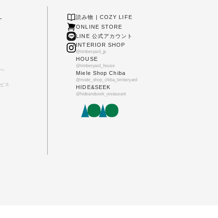
L
読み物 | COZY LIFE
ONLINE STORE
LINE 公式アカウント
INTERIOR SHOP
@timberyard_jp
HOUSE
@timberyard_house
へ
Miele Shop Chiba
@miele_shop_chiba_timberyard
ビス
HIDE&SEEK
@hideandseek_restaurant