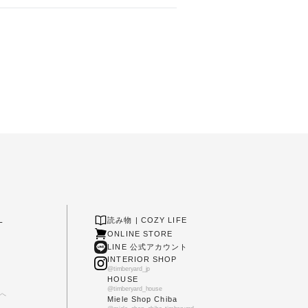
L
読み物 | COZY LIFE
ONLINE STORE
LINE 公式アカウント
INTERIOR SHOP
@timberyard_jp
HOUSE
@timberyard_house
へ
Miele Shop Chiba