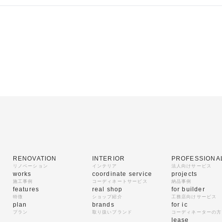
RENOVATION
INTERIOR
PROFESSIONA
リノベーション
インテリア
法人向けサービス
works
coordinate service
projects
施工事例
コーディネートサービス
納品事例
features
real shop
for builder
特徴
ショップ紹介
工務店向けサービス
plan
brands
for ic
プラン
取り扱いブランド
コーディネーターの方
lease