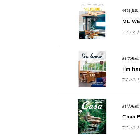
雑誌掲
ML W
#プレス
雑誌掲
I’m 
#プレス
雑誌掲
Casa
#プレス