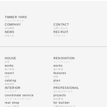
TIMBER YARD
ティンバーヤード
COMPANY
CONTACT
会社概要
お問い合わせ
NEWS
RECRUIT
お知らせ
リクルート
HOUSE
RENOVATION
住宅
リノベーション
works
works
施工事例
施工事例
resort
features
別荘
特徴
catalog
plan
資料請求
プラン
INTERIOR
PROFESSIONAL
インテリア
法人向けサービス
coordinate service
projects
コーディネートサービス
納品事例
real shop
for builder
ショップ紹介
工務店向けサービス