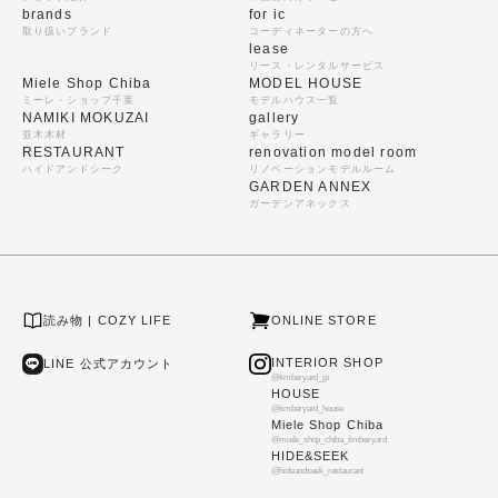
brands
for ic
取り扱いブランド
コーディネーターの方へ
lease
リース・レンタルサービス
Miele Shop Chiba
MODEL HOUSE
ミーレ・ショップ千葉
モデルハウス一覧
NAMIKI MOKUZAI
gallery
並木木材
ギャラリー
RESTAURANT
renovation model room
ハイドアンドシーク
リノベーションモデルルーム
GARDEN ANNEX
ガーデンアネックス
読み物 | COZY LIFE
ONLINE STORE
INTERIOR SHOP
LINE 公式アカウント
@timberyard_jp
HOUSE
@timberyard_house
Miele Shop Chiba
@miele_shop_chiba_timberyard
HIDE&SEEK
@hideandseek_restaurant