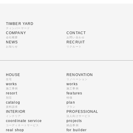
TIMBER YARD
ティンバーヤード
COMPANY
CONTACT
会社概要
お問い合わせ
NEWS
RECRUIT
お知らせ
リクルート
HOUSE
RENOVATION
住宅
リノベーション
works
works
施工事例
施工事例
resort
features
別荘
特徴
catalog
plan
資料請求
プラン
INTERIOR
PROFESSIONAL
インテリア
法人向けサービス
coordinate service
projects
コーディネートサービス
納品事例
real shop
for builder