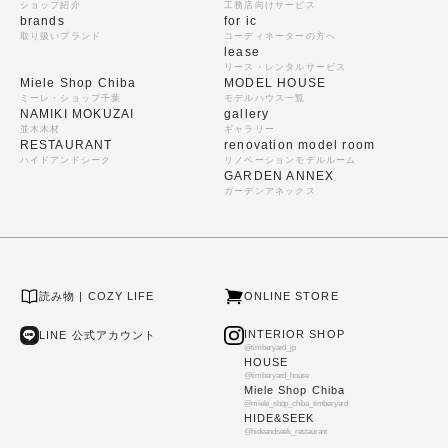
ショップ紹介
工務店向けサービス
brands
for ic
取り扱いブランド
コーディネーターの方へ
lease
リース・レンタルサービス
Miele Shop Chiba
MODEL HOUSE
ミーレ・ショップ千葉
モデルハウス一覧
NAMIKI MOKUZAI
gallery
並木木材
ギャラリー
RESTAURANT
renovation model room
ハイドアンドシーク
リノベーションモデルルーム
GARDEN ANNEX
ガーデンアネックス
読み物 | COZY LIFE
ONLINE STORE
INTERIOR SHOP
LINE 公式アカウント
@timberyard_jp
HOUSE
@timberyard_house
Miele Shop Chiba
@miele_shop_chiba_timberyard
HIDE&SEEK
@hideandseek_restaurant