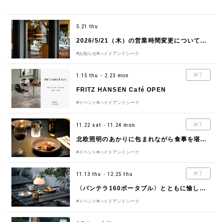
5.21 thu
2026/5/21（木）の営業時間変更についてのご案内
#お知らせ
#ハイドアンドシーク
1.15 thu - 2.23 mon
終了
FRITZ HANSEN Café OPEN
#イベント
#ハイドアンドシーク
11.22 sat - 11.24 mon
終了
北欧照明のあかりに包まれながら食事を堪能する「3日間限定ディナータイム」
#イベント
#ハイドアンドシーク
11.13 thu - 12.25 thu
終了
〈パンテラ160ポータブル〉とともに愉しむ「カフェタイム」
#イベント
#ハイドアンドシーク