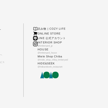
L
読み物 | COZY LIFE
ONLINE STORE
LINE 公式アカウント
INTERIOR SHOP
@timberyard_jp
HOUSE
@timberyard_house
へ
Miele Shop Chiba
@miele_shop_chiba_timberyard
ビス
HIDE&SEEK
@hideandseek_restaurant