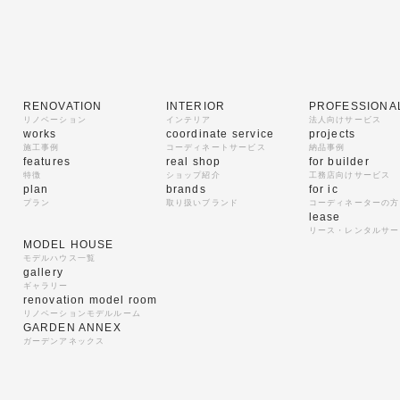
RENOVATION
INTERIOR
PROFESSIONA
リノベーション
インテリア
法人向けサービス
works
coordinate service
projects
施工事例
コーディネートサービス
納品事例
features
real shop
for builder
特徴
ショップ紹介
工務店向けサービス
plan
brands
for ic
プラン
取り扱いブランド
コーディネーターの方
lease
リース・レンタルサー
MODEL HOUSE
モデルハウス一覧
gallery
ギャラリー
renovation model room
リノベーションモデルルーム
GARDEN ANNEX
ガーデンアネックス