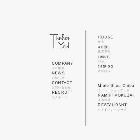
HOUSE
住宅
works
施工事例
resort
別荘
COMPANY
catalog
会社概要
資料請求
NEWS
お知らせ
CONTACT
Miele Shop Chiba
お問い合わせ
ミーレ・ショップ千葉
RECRUIT
NAMIKI MOKUZAI
リクルート
並木木材
RESTAURANT
ハイドアンドシーク