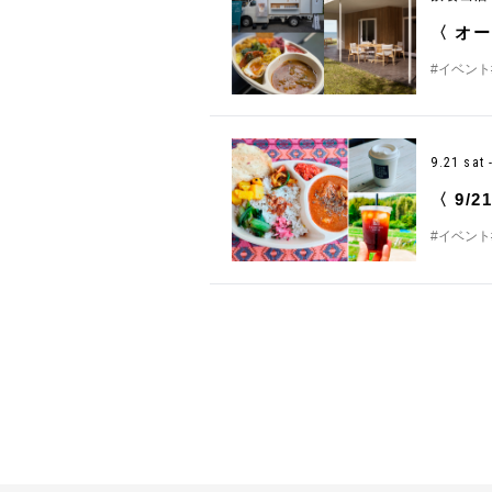
〈 オー
#イベント
9.21 sat
〈 9/
#イベント