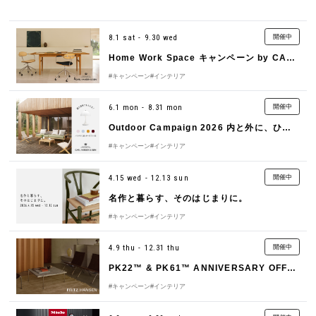
8.1 sat - 9.30 wed
開催中
Home Work Space キャンペーン by CARL HANSEN＆SØN（カール・ハンセン＆サン）
#キャンペーン
#インテリア
6.1 mon - 8.31 mon
開催中
Outdoor Campaign 2026 内と外に、ひとつづきのくつろぎを
#キャンペーン
#インテリア
4.15 wed - 12.13 sun
開催中
名作と暮らす、そのはじまりに。
#キャンペーン
#インテリア
4.9 thu - 12.31 thu
開催中
PK22™ & PK61™ ANNIVERSARY OFFER
#キャンペーン
#インテリア