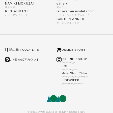
NAMIKI MOKUZAI
gallery
並木木材
ギャラリー
RESTAURANT
renovation model room
ハイドアンドシーク
リノベーションモデルルーム
GARDEN ANNEX
ガーデンアネックス
読み物 | COZY LIFE
ONLINE STORE
INTERIOR SHOP
LINE 公式アカウント
@timberyard_jp
HOUSE
@timberyard_house
Miele Shop Chiba
@miele_shop_chiba_timberyard
HIDE&SEEK
@hideandseek_restaurant
千葉県公安委員会許可 第441340002216号