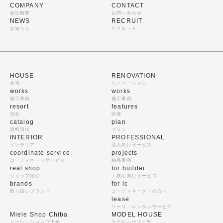
COMPANY
CONTACT
会社概要
お問い合わせ
NEWS
RECRUIT
お知らせ
リクルート
HOUSE
RENOVATION
住宅
リノベーション
works
works
施工事例
施工事例
resort
features
別荘
特徴
catalog
plan
資料請求
プラン
INTERIOR
PROFESSIONAL
インテリア
法人向けサービス
coordinate service
projects
コーディネートサービス
納品事例
real shop
for builder
ショップ紹介
工務店向けサービス
brands
for ic
取り扱いブランド
コーディネーターの方へ
lease
リース・レンタルサービス
Miele Shop Chiba
MODEL HOUSE
ミーレ・ショップ千葉
モデルハウス一覧