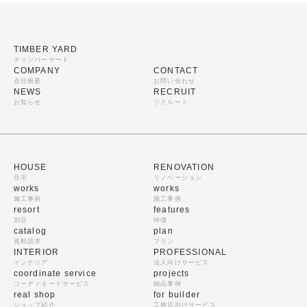
TIMBER YARD
ティンバーヤード
COMPANY
CONTACT
会社概要
お問い合わせ
NEWS
RECRUIT
お知らせ
リクルート
HOUSE
RENOVATION
住宅
リノベーション
works
works
施工事例
施工事例
resort
features
別荘
特徴
catalog
plan
資料請求
プラン
INTERIOR
PROFESSIONAL
インテリア
法人向けサービス
coordinate service
projects
コーディネートサービス
納品事例
real shop
for builder
ショップ紹介
工務店向けサービス