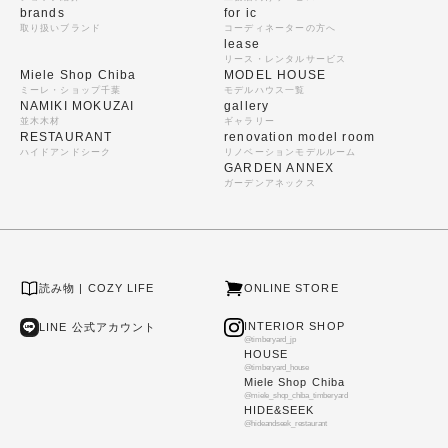
brands
for ic
取り扱いブランド
コーディネーターの方へ
lease
リース・レンタルサービス
Miele Shop Chiba
MODEL HOUSE
ミーレ・ショップ千葉
モデルハウス一覧
NAMIKI MOKUZAI
gallery
並木木材
ギャラリー
RESTAURANT
renovation model room
ハイドアンドシーク
リノベーションモデルルーム
GARDEN ANNEX
ガーデンアネックス
読み物 | COZY LIFE
ONLINE STORE
INTERIOR SHOP
LINE 公式アカウント
@timberyard_jp
HOUSE
@timberyard_house
Miele Shop Chiba
@miele_shop_chiba_timberyard
HIDE&SEEK
@hideandseek_restaurant