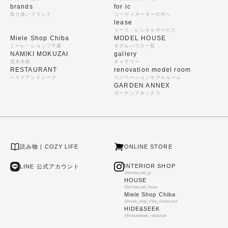
brands
for ic
取り扱いブランド
コーディネーターの方へ
lease
リース・レンタルサービス
Miele Shop Chiba
MODEL HOUSE
ミーレ・ショップ千葉
モデルハウス一覧
NAMIKI MOKUZAI
gallery
並木木材
ギャラリー
RESTAURANT
renovation model room
ハイドアンドシーク
リノベーションモデルルーム
GARDEN ANNEX
ガーデンアネックス
読み物 | COZY LIFE
ONLINE STORE
INTERIOR SHOP
LINE 公式アカウント
@timberyard_jp
HOUSE
@timberyard_house
Miele Shop Chiba
@miele_shop_chiba_timberyard
HIDE&SEEK
@hideandseek_restaurant