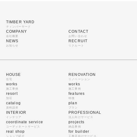
TIMBER YARD
ティンバーヤード
COMPANY
CONTACT
会社概要
お問い合わせ
NEWS
RECRUIT
お知らせ
リクルート
HOUSE
RENOVATION
住宅
リノベーション
works
works
施工事例
施工事例
resort
features
別荘
特徴
catalog
plan
資料請求
プラン
INTERIOR
PROFESSIONAL
インテリア
法人向けサービス
coordinate service
projects
コーディネートサービス
納品事例
real shop
for builder
ショップ紹介
工務店向けサービス