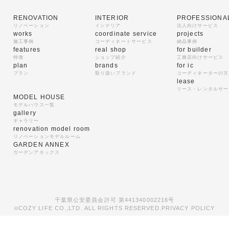
RENOVATION
INTERIOR
PROFESSIONA
リノベーション
インテリア
法人向けサービス
works
coordinate service
projects
施工事例
コーディネートサービス
納品事例
features
real shop
for builder
特徴
ショップ紹介
工務店向けサービス
plan
brands
for ic
プラン
取り扱いブランド
コーディネーターの方
lease
リース・レンタルサー
MODEL HOUSE
モデルハウス一覧
gallery
ギャラリー
renovation model room
リノベーションモデルルーム
GARDEN ANNEX
ガーデンアネックス
千葉県公安委員会許可 第441340002216号
COZY LIFE CO.,LTD. ALL RIGHTS RESERVED.
PRIVACY POLICY
©