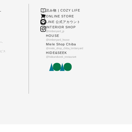
L
読み物 | COZY LIFE
ONLINE STORE
LINE 公式アカウント
INTERIOR SHOP
@timberyard_jp
HOUSE
@timberyard_house
へ
Miele Shop Chiba
@miele_shop_chiba_timberyard
ビス
HIDE&SEEK
@hideandseek_restaurant