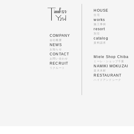
HOUSE
住宅
works
施工事例
resort
別荘
COMPANY
catalog
会社概要
資料請求
NEWS
お知らせ
CONTACT
Miele Shop Chiba
お問い合わせ
ミーレ・ショップ千葉
RECRUIT
NAMIKI MOKUZAI
リクルート
並木木材
RESTAURANT
ハイドアンドシーク