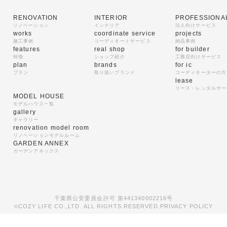
RENOVATION
INTERIOR
PROFESSIONA
リノベーション
インテリア
法人向けサービス
works
coordinate service
projects
施工事例
コーディネートサービス
納品事例
features
real shop
for builder
特徴
ショップ紹介
工務店向けサービス
plan
brands
for ic
プラン
取り扱いブランド
コーディネーターの方
lease
リース・レンタルサー
MODEL HOUSE
モデルハウス一覧
gallery
ギャラリー
renovation model room
リノベーションモデルルーム
GARDEN ANNEX
ガーデンアネックス
千葉県公安委員会許可 第441340002216号
COZY LIFE CO.,LTD. ALL RIGHTS RESERVED.
PRIVACY POLICY
©