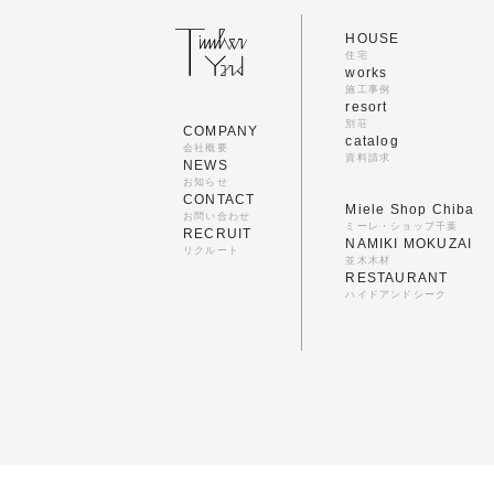
HOUSE
住宅
works
施工事例
resort
別荘
COMPANY
catalog
会社概要
資料請求
NEWS
お知らせ
CONTACT
Miele Shop Chiba
お問い合わせ
ミーレ・ショップ千葉
RECRUIT
NAMIKI MOKUZAI
リクルート
並木木材
RESTAURANT
ハイドアンドシーク