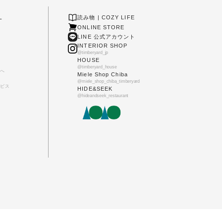
L
読み物 | COZY LIFE
ONLINE STORE
LINE 公式アカウント
INTERIOR SHOP
@timberyard_jp
HOUSE
@timberyard_house
へ
Miele Shop Chiba
@miele_shop_chiba_timberyard
ビス
HIDE&SEEK
@hideandseek_restaurant