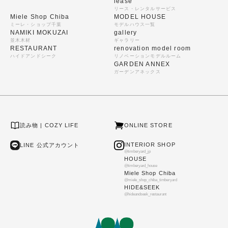
lease
リース・レンタルサービス
Miele Shop Chiba
MODEL HOUSE
ミーレ・ショップ千葉
モデルハウス一覧
NAMIKI MOKUZAI
gallery
並木木材
ギャラリー
RESTAURANT
renovation model room
ハイドアンドシーク
リノベーションモデルルーム
GARDEN ANNEX
ガーデンアネックス
読み物 | COZY LIFE
ONLINE STORE
INTERIOR SHOP
LINE 公式アカウント
@timberyard_jp
HOUSE
@timberyard_house
Miele Shop Chiba
@miele_shop_chiba_timberyard
HIDE&SEEK
@hideandseek_restaurant