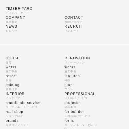
TIMBER YARD
ティンバーヤード
COMPANY
CONTACT
会社概要
お問い合わせ
NEWS
RECRUIT
お知らせ
リクルート
HOUSE
RENOVATION
住宅
リノベーション
works
works
施工事例
施工事例
resort
features
別荘
特徴
catalog
plan
資料請求
プラン
INTERIOR
PROFESSIONAL
インテリア
法人向けサービス
coordinate service
projects
コーディネートサービス
納品事例
real shop
for builder
ショップ紹介
工務店向けサービス
brands
for ic
取り扱いブランド
コーディネーターの方へ