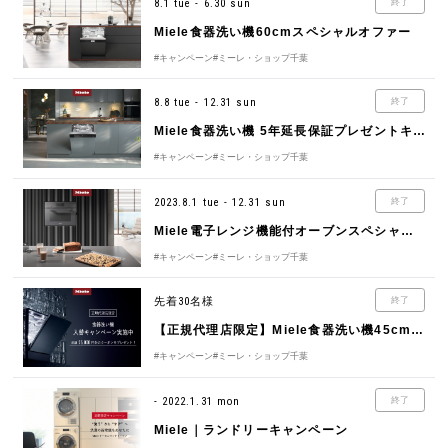
8.1 tue - 6.30 sun
終了
Miele食器洗い機60cmスペシャルオファー
#キャンペーン
#ミーレ・ショップ千葉
8.8 tue - 12.31 sun
終了
Miele食器洗い機 5年延長保証プレゼントキャンペーン
#キャンペーン
#ミーレ・ショップ千葉
2023.8.1 tue - 12.31 sun
終了
Miele電子レンジ機能付オーブンスペシャルオファー
#キャンペーン
#ミーレ・ショップ千葉
先着30名様
終了
【正規代理店限定】Miele食器洗い機45cm入替キャンペーン
#キャンペーン
#ミーレ・ショップ千葉
- 2022.1.31 mon
終了
Miele｜ランドリーキャンペーン