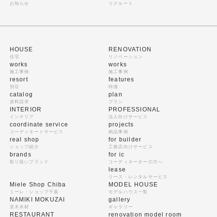
お知らせ
リクルート
HOUSE
RENOVATION
住宅
リノベーション
works
works
施工事例
施工事例
resort
features
別荘
特徴
catalog
plan
資料請求
プラン
INTERIOR
PROFESSIONAL
インテリア
法人向けサービス
coordinate service
projects
コーディネートサービス
納品事例
real shop
for builder
ショップ紹介
工務店向けサービス
brands
for ic
取り扱いブランド
コーディネーターの方へ
lease
リース・レンタルサービス
Miele Shop Chiba
MODEL HOUSE
ミーレ・ショップ千葉
モデルハウス一覧
NAMIKI MOKUZAI
gallery
並木木材
ギャラリー
RESTAURANT
renovation model room