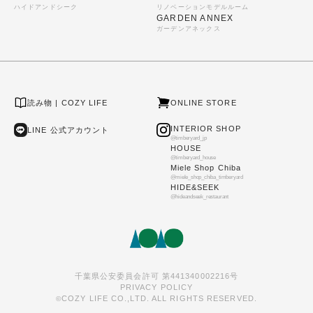
ハイドアンドシーク
リノベーションモデルルーム
GARDEN ANNEX
ガーデンアネックス
読み物 | COZY LIFE
ONLINE STORE
INTERIOR SHOP
LINE 公式アカウント
@timberyard_jp
HOUSE
@timberyard_house
Miele Shop Chiba
@miele_shop_chiba_timberyard
HIDE&SEEK
@hideandseek_restaurant
千葉県公安委員会許可 第441340002216号
PRIVACY POLICY
COZY LIFE CO.,LTD. ALL RIGHTS RESERVED.
©