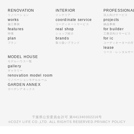
RENOVATION
INTERIOR
PROFESSIONA
リノベーション
インテリア
法人向けサービス
works
coordinate service
projects
施工事例
コーディネートサービス
納品事例
features
real shop
for builder
特徴
ショップ紹介
工務店向けサービス
plan
brands
for ic
プラン
取り扱いブランド
コーディネーターの方
lease
リース・レンタルサー
MODEL HOUSE
モデルハウス一覧
gallery
ギャラリー
renovation model room
リノベーションモデルルーム
GARDEN ANNEX
ガーデンアネックス
千葉県公安委員会許可 第441340002216号
COZY LIFE CO.,LTD. ALL RIGHTS RESERVED.
PRIVACY POLICY
©