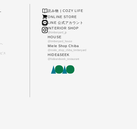
L
読み物 | COZY LIFE
ONLINE STORE
LINE 公式アカウント
INTERIOR SHOP
@timberyard_jp
HOUSE
@timberyard_house
へ
Miele Shop Chiba
@miele_shop_chiba_timberyard
ビス
HIDE&SEEK
@hideandseek_restaurant