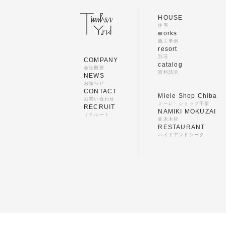
HOUSE
住宅
works
施工事例
resort
別荘
COMPANY
catalog
会社概要
資料請求
NEWS
お知らせ
CONTACT
Miele Shop Chiba
お問い合わせ
ミーレ・ショップ千葉
RECRUIT
NAMIKI MOKUZAI
リクルート
並木木材
RESTAURANT
ハイドアンドシーク