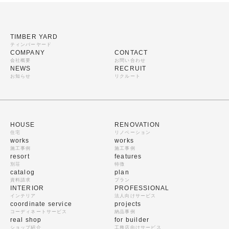
TIMBER YARD
ティンバーヤード
COMPANY
CONTACT
会社概要
お問い合わせ
NEWS
RECRUIT
お知らせ
リクルート
HOUSE
RENOVATION
住宅
リノベーション
works
works
施工事例
施工事例
resort
features
別荘
特徴
catalog
plan
資料請求
プラン
INTERIOR
PROFESSIONAL
インテリア
法人向けサービス
coordinate service
projects
コーディネートサービス
納品事例
real shop
for builder
ショップ紹介
工務店向けサービス