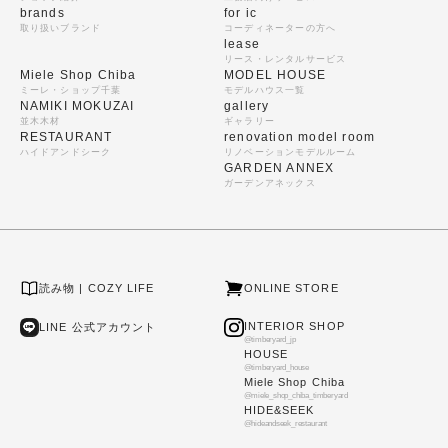
brands
for ic
取り扱いブランド
コーディネーターの方へ
lease
リース・レンタルサービス
Miele Shop Chiba
MODEL HOUSE
ミーレ・ショップ千葉
モデルハウス一覧
NAMIKI MOKUZAI
gallery
並木木材
ギャラリー
RESTAURANT
renovation model room
ハイドアンドシーク
リノベーションモデルルーム
GARDEN ANNEX
ガーデンアネックス
読み物 | COZY LIFE
ONLINE STORE
INTERIOR SHOP
LINE 公式アカウント
@timberyard_jp
HOUSE
@timberyard_house
Miele Shop Chiba
@miele_shop_chiba_timberyard
HIDE&SEEK
@hideandseek_restaurant