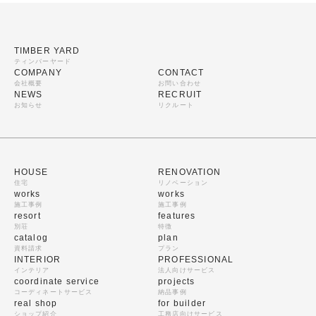
TIMBER YARD
ティンバーヤード
COMPANY
CONTACT
会社概要
お問い合わせ
NEWS
RECRUIT
お知らせ
リクルート
HOUSE
RENOVATION
住宅
リノベーション
works
works
施工事例
施工事例
resort
features
別荘
特徴
catalog
plan
資料請求
プラン
INTERIOR
PROFESSIONAL
インテリア
法人向けサービス
coordinate service
projects
コーディネートサービス
納品事例
real shop
for builder
ショップ紹介
工務店向けサービス