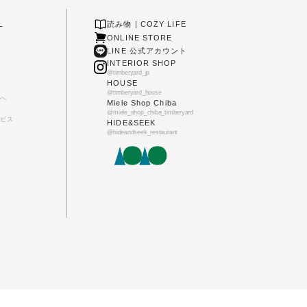
L
読み物 | COZY LIFE
ONLINE STORE
LINE 公式アカウント
INTERIOR SHOP
@timberyard_jp
HOUSE
@timberyard_house
へ
Miele Shop Chiba
@miele_shop_chiba_timberyard
ビス
HIDE&SEEK
@hideandseek_restaurant