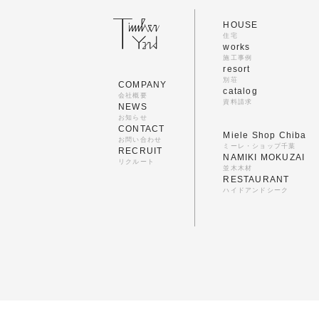
HOUSE
住宅
works
施工事例
resort
別荘
COMPANY
catalog
会社概要
資料請求
NEWS
お知らせ
CONTACT
Miele Shop Chiba
お問い合わせ
ミーレ・ショップ千葉
RECRUIT
NAMIKI MOKUZAI
リクルート
並木木材
RESTAURANT
ハイドアンドシーク