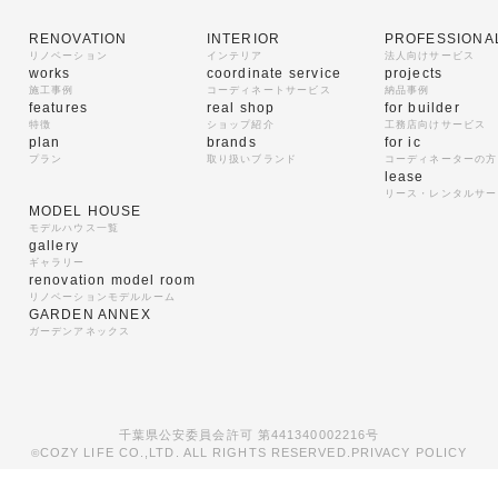
RENOVATION
INTERIOR
PROFESSIONA
リノベーション
インテリア
法人向けサービス
works
coordinate service
projects
施工事例
コーディネートサービス
納品事例
features
real shop
for builder
特徴
ショップ紹介
工務店向けサービス
plan
brands
for ic
プラン
取り扱いブランド
コーディネーターの方
lease
リース・レンタルサー
MODEL HOUSE
モデルハウス一覧
gallery
ギャラリー
renovation model room
リノベーションモデルルーム
GARDEN ANNEX
ガーデンアネックス
千葉県公安委員会許可 第441340002216号
COZY LIFE CO.,LTD. ALL RIGHTS RESERVED.
PRIVACY POLICY
©