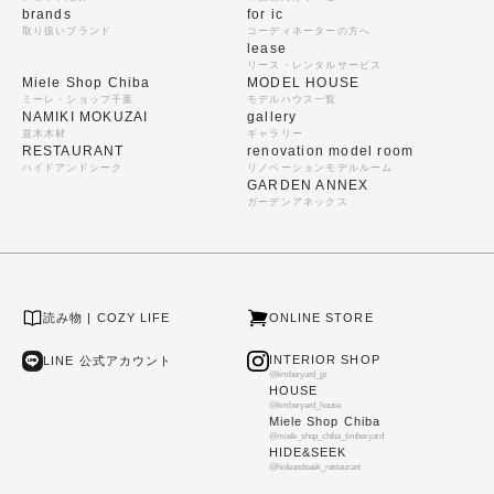
brands
for ic
取り扱いブランド
コーディネーターの方へ
lease
リース・レンタルサービス
Miele Shop Chiba
MODEL HOUSE
ミーレ・ショップ千葉
モデルハウス一覧
NAMIKI MOKUZAI
gallery
並木木材
ギャラリー
RESTAURANT
renovation model room
ハイドアンドシーク
リノベーションモデルルーム
GARDEN ANNEX
ガーデンアネックス
読み物 | COZY LIFE
ONLINE STORE
INTERIOR SHOP
LINE 公式アカウント
@timberyard_jp
HOUSE
@timberyard_house
Miele Shop Chiba
@miele_shop_chiba_timberyard
HIDE&SEEK
@hideandseek_restaurant