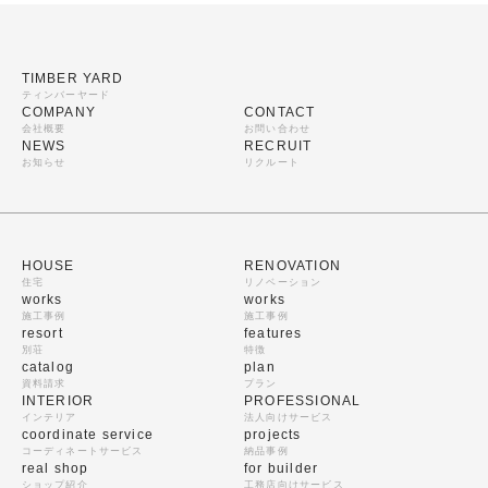
TIMBER YARD
ティンバーヤード
COMPANY
CONTACT
会社概要
お問い合わせ
NEWS
RECRUIT
お知らせ
リクルート
HOUSE
RENOVATION
住宅
リノベーション
works
works
施工事例
施工事例
resort
features
別荘
特徴
catalog
plan
資料請求
プラン
INTERIOR
PROFESSIONAL
インテリア
法人向けサービス
coordinate service
projects
コーディネートサービス
納品事例
real shop
for builder
ショップ紹介
工務店向けサービス