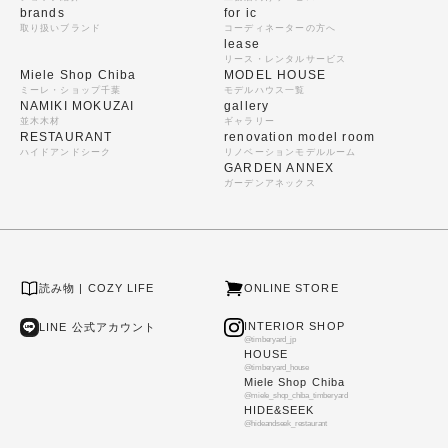
brands
for ic
取り扱いブランド
コーディネーターの方へ
lease
リース・レンタルサービス
Miele Shop Chiba
MODEL HOUSE
ミーレ・ショップ千葉
モデルハウス一覧
NAMIKI MOKUZAI
gallery
並木木材
ギャラリー
RESTAURANT
renovation model room
ハイドアンドシーク
リノベーションモデルルーム
GARDEN ANNEX
ガーデンアネックス
読み物 | COZY LIFE
ONLINE STORE
INTERIOR SHOP
LINE 公式アカウント
@timberyard_jp
HOUSE
@timberyard_house
Miele Shop Chiba
@miele_shop_chiba_timberyard
HIDE&SEEK
@hideandseek_restaurant