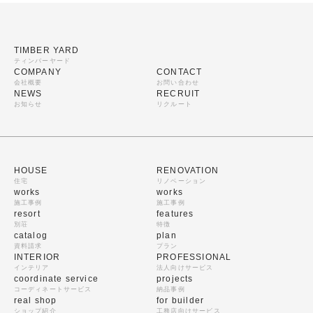
TIMBER YARD
ティンバーヤード
COMPANY
CONTACT
会社概要
お問い合わせ
NEWS
RECRUIT
お知らせ
リクルート
HOUSE
RENOVATION
住宅
リノベーション
works
works
施工事例
施工事例
resort
features
別荘
特徴
catalog
plan
資料請求
プラン
INTERIOR
PROFESSIONAL
インテリア
法人向けサービス
coordinate service
projects
コーディネートサービス
納品事例
real shop
for builder
ショップ紹介
工務店向けサービス