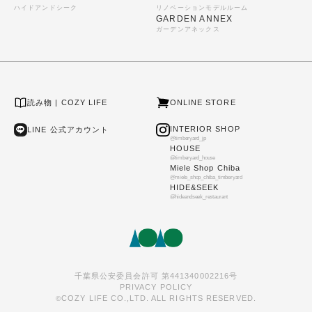
ハイドアンドシーク
リノベーションモデルルーム
GARDEN ANNEX
ガーデンアネックス
読み物 | COZY LIFE
ONLINE STORE
INTERIOR SHOP
LINE 公式アカウント
@timberyard_jp
HOUSE
@timberyard_house
Miele Shop Chiba
@miele_shop_chiba_timberyard
HIDE&SEEK
@hideandseek_restaurant
千葉県公安委員会許可 第441340002216号
PRIVACY POLICY
COZY LIFE CO.,LTD. ALL RIGHTS RESERVED.
©