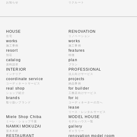
お知らせ
リクルート
HOUSE
RENOVATION
住宅
リノベーション
works
works
施工事例
施工事例
resort
features
別荘
特徴
catalog
plan
資料請求
プラン
INTERIOR
PROFESSIONAL
インテリア
法人向けサービス
coordinate service
projects
コーディネートサービス
納品事例
real shop
for builder
ショップ紹介
工務店向けサービス
brands
for ic
取り扱いブランド
コーディネーターの方へ
lease
リース・レンタルサービス
Miele Shop Chiba
MODEL HOUSE
ミーレ・ショップ千葉
モデルハウス一覧
NAMIKI MOKUZAI
gallery
並木木材
ギャラリー
RESTAURANT
renovation model room