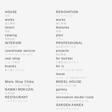
HOUSE
RENOVATION
住宅
リノベーション
works
works
施工事例
施工事例
resort
features
別荘
特徴
catalog
plan
資料請求
プラン
INTERIOR
PROFESSIONAL
インテリア
法人向けサービス
coordinate service
projects
コーディネートサービス
納品事例
real shop
for builder
ショップ紹介
工務店向けサービス
brands
for ic
取り扱いブランド
コーディネーターの方へ
lease
リース・レンタルサービス
Miele Shop Chiba
MODEL HOUSE
ミーレ・ショップ千葉
モデルハウス一覧
NAMIKI MOKUZAI
gallery
並木木材
ギャラリー
RESTAURANT
renovation model room
ハイドアンドシーク
リノベーションモデルルーム
GARDEN ANNEX
ガーデンアネックス