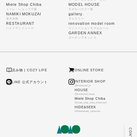
Miele Shop Chiba
MODEL HOUSE
ミーレ・ショップ千葉
モデルハウス一覧
NAMIKI MOKUZAI
gallery
並木木材
ギャラリー
RESTAURANT
renovation model room
ハイドアンドシーク
リノベーションモデルルーム
GARDEN ANNEX
ガーデンアネックス
読み物 | COZY LIFE
ONLINE STORE
INTERIOR SHOP
LINE 公式アカウント
@timberyard_jp
HOUSE
@timberyard_house
Miele Shop Chiba
@miele_shop_chiba_timberyard
HIDE&SEEK
@hideandseek_restaurant
CONTACT