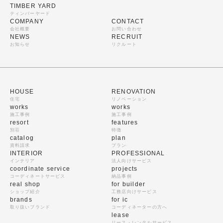
TIMBER YARD
ティンバーヤード
COMPANY
CONTACT
会社概要
お問い合わせ
NEWS
RECRUIT
お知らせ
リクルート
HOUSE
RENOVATION
住宅
リノベーション
works
works
施工事例
施工事例
resort
features
別荘
特徴
catalog
plan
資料請求
プラン
INTERIOR
PROFESSIONAL
インテリア
法人向けサービス
coordinate service
projects
コーディネートサービス
納品事例
real shop
for builder
ショップ紹介
工務店向けサービス
brands
for ic
取り扱いブランド
コーディネーターの方へ
lease
リース・レンタルサービス